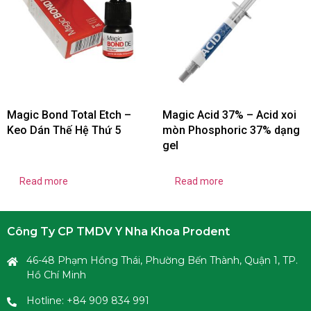
Magic Bond Total Etch –
Magic Acid 37% – Acid xoi
Keo Dán Thế Hệ Thứ 5
mòn Phosphoric 37% dạng
gel
Read more
Read more
Công Ty CP TMDV Y Nha Khoa Prodent
46-48 Phạm Hồng Thái, Phường Bến Thành, Quận 1, TP.
Hồ Chí Minh
Hotline: +84 909 834 991