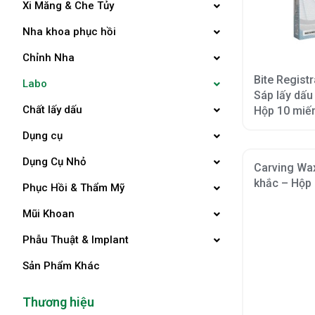
Xi Măng & Che Tủy
Nha khoa phục hồi
Chỉnh Nha
Bite Regist
Labo
Sáp lấy dấu
Chất lấy dấu
Hộp 10 miế
Dụng cụ
Dụng Cụ Nhỏ
Carving Wax
khắc – Hộp 
Phục Hồi & Thẩm Mỹ
Mũi Khoan
Phẫu Thuật & Implant
Sản Phẩm Khác
Thương hiệu