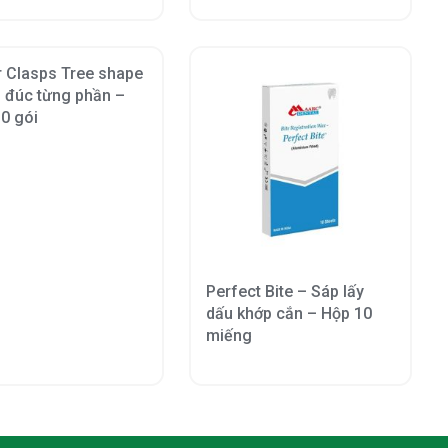
 Clasps Tree shape
 đúc từng phần –
0 gói
Perfect Bite – Sáp lấy
dấu khớp cắn – Hộp 10
miếng