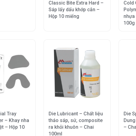
Classic Bite Extra Hard –
Cold 
Sáp lấy dấu khớp cắn –
Poly
Hộp 10 miếng
nhựa 
100g
ial Tray
Die Lubricant – Chất liệu
Die S
r – Khay nha
tháo sáp, sứ, composite
Dung 
ệt – Hộp 10
ra khỏi khuôn – Chai
– Cha
100ml