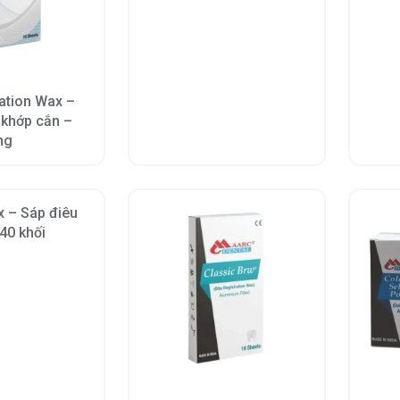
ration Wax –
 khớp cắn –
ng
 – Sáp điêu
40 khối