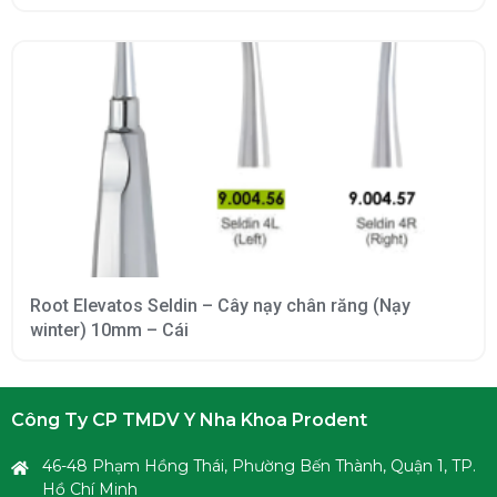
Root Elevatos Seldin – Cây nạy chân răng (Nạy
winter) 10mm – Cái
Công Ty CP TMDV Y Nha Khoa Prodent
46-48 Phạm Hồng Thái, Phường Bến Thành, Quận 1, TP.
Hồ Chí Minh