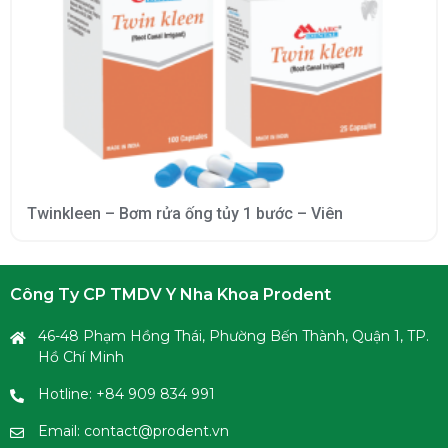
Twinkleen – Bơm rửa ống tủy 1 bước – Viên
Công Ty CP TMDV Y Nha Khoa Prodent
46-48 Phạm Hồng Thái, Phường Bến Thành, Quận 1, TP.
Hồ Chí Minh
Hotline: +84 909 834 991
Email: contact@prodent.vn