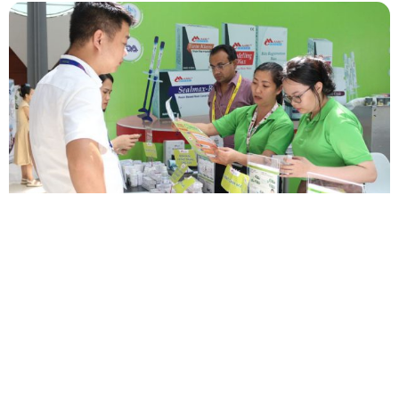
Công Ty CP TMDV Y Nha Khoa Prodent
46-48 Phạm Hồng Thái, Phường Bến Thành, Quận 1, TP.
Hồ Chí Minh
Hotline: +84 909 834 991