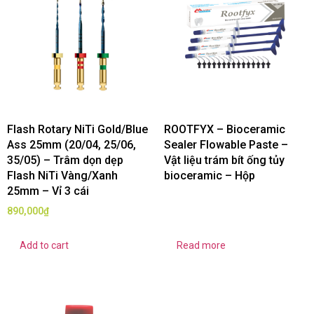
Flash Rotary NiTi Gold/Blue
ROOTFYX – Bioceramic
Ass 25mm (20/04, 25/06,
Sealer Flowable Paste –
35/05) – Trâm dọn dẹp
Vật liệu trám bít ống tủy
Flash NiTi Vàng/Xanh
bioceramic – Hộp
25mm – Vỉ 3 cái
890,000
₫
Add to cart
Read more