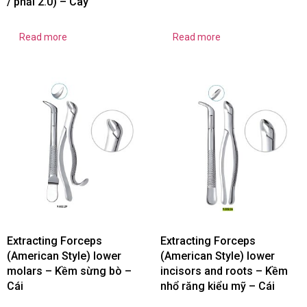
/ phải 2.0) – Cây
Read more
Read more
Extracting Forceps
Extracting Forceps
(American Style) lower
(American Style) lower
molars – Kềm sừng bò –
incisors and roots – Kềm
Cái
nhổ răng kiểu mỹ – Cái