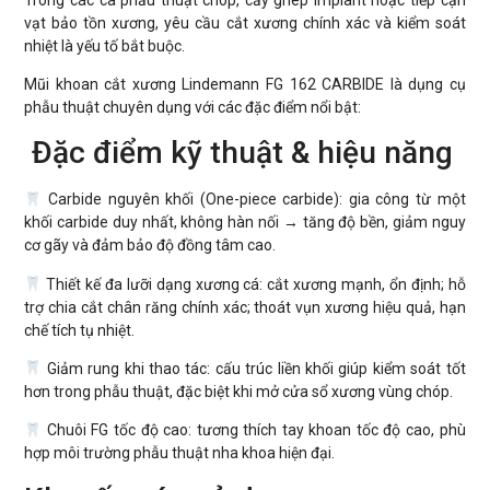
vạt bảo tồn xương, yêu cầu cắt xương chính xác và kiểm soát
nhiệt là yếu tố bắt buộc.
Mũi khoan cắt xương Lindemann FG 162 CARBIDE là dụng cụ
phẫu thuật chuyên dụng với các đặc điểm nổi bật:
Đặc điểm kỹ thuật & hiệu năng
Carbide nguyên khối (One-piece carbide): gia công từ một
khối carbide duy nhất, không hàn nối → tăng độ bền, giảm nguy
cơ gãy và đảm bảo độ đồng tâm cao.
Thiết kế đa lưỡi dạng xương cá: cắt xương mạnh, ổn định; hỗ
trợ chia cắt chân răng chính xác; thoát vụn xương hiệu quả, hạn
chế tích tụ nhiệt.
Giảm rung khi thao tác: cấu trúc liền khối giúp kiểm soát tốt
hơn trong phẫu thuật, đặc biệt khi mở cửa sổ xương vùng chóp.
Chuôi FG tốc độ cao: tương thích tay khoan tốc độ cao, phù
hợp môi trường phẫu thuật nha khoa hiện đại.