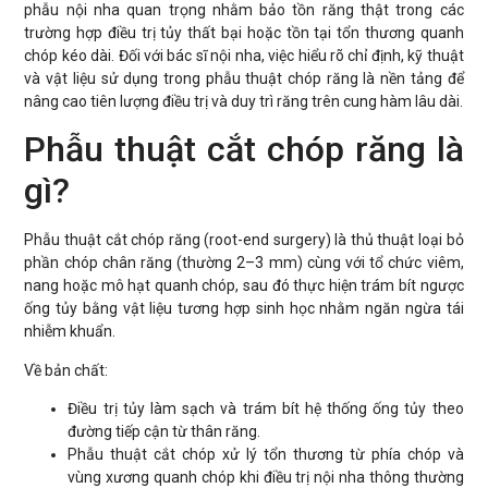
phẫu nội nha quan trọng nhằm bảo tồn răng thật trong các
trường hợp điều trị tủy thất bại hoặc tồn tại tổn thương quanh
chóp kéo dài. Đối với bác sĩ nội nha, việc hiểu rõ chỉ định, kỹ thuật
và vật liệu sử dụng trong phẫu thuật chóp răng là nền tảng để
nâng cao tiên lượng điều trị và duy trì răng trên cung hàm lâu dài.
Phẫu thuật cắt chóp răng là
gì?
Phẫu thuật cắt chóp răng (root-end surgery) là thủ thuật loại bỏ
phần chóp chân răng (thường 2–3 mm) cùng với tổ chức viêm,
nang hoặc mô hạt quanh chóp, sau đó thực hiện trám bít ngược
ống tủy bằng vật liệu tương hợp sinh học nhằm ngăn ngừa tái
nhiễm khuẩn.
Về bản chất:
Điều trị tủy làm sạch và trám bít hệ thống ống tủy theo
đường tiếp cận từ thân răng.
Phẫu thuật cắt chóp xử lý tổn thương từ phía chóp và
vùng xương quanh chóp khi điều trị nội nha thông thường